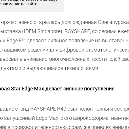
 внимание на сайте
а торжественно открылась долгожданная Сингапурск
ыставка (IDEM Singapore). RAYSHAPE, со своими еж
 и Edge E2, сделала сильное появление на выставоч
ставщиком решений для цифровой стоматологическо
завоевала внимание многочисленных посетителей св
дуктами и выдающимися технологиями.
ая Star Edge Max делает сильное поступление
щадке стенд RAYSHAPE R40 был полон толпы и беспр
вно запущенный Edge Max, с его широкоформатным 
йся производительностью, сразу же привлек вниман