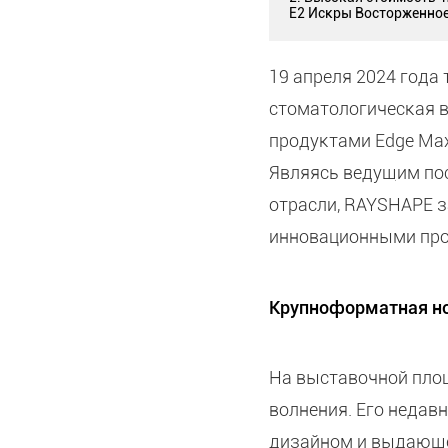
E2 Искры Восторженное
19 апреля 2024 год
стоматологическая в
продуктами Edge Max
Являясь ведущим по
отрасли, RAYSHAPE 
инновационными про
Крупноформатная нов
На выставочной пло
волнения. Его неда
дизайном и выдающе