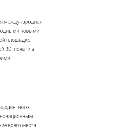
ая международная
егодными новыми
ной площадке.
й 3D-печати в
оими
ецедентного
инновационным
ие всего места