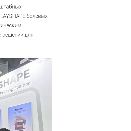
сштабных
й RAYSHAPE болевых
гическим
х решений для