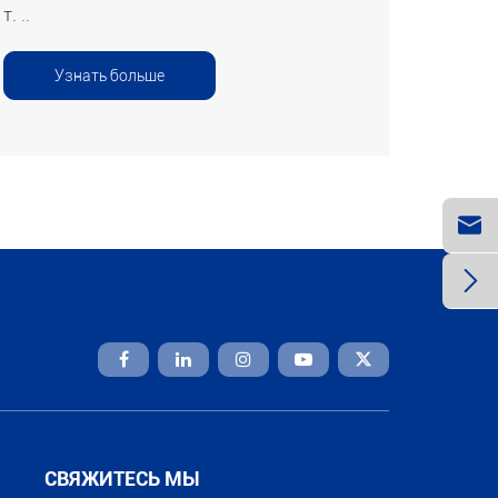
т. ..
Узнать больше



СВЯЖИТЕСЬ МЫ