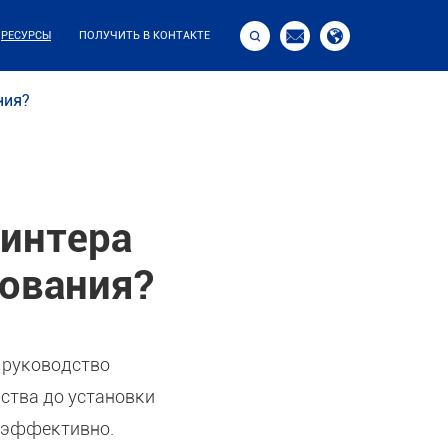



РЕСУРСЫ
ПОЛУЧИТЬ В КОНТАКТЕ
ния?
ринтера
зования?
 руководство
ства до установки
и эффективно.